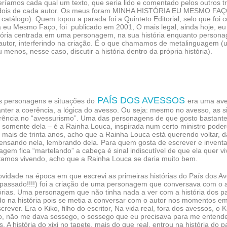
ríamos cada qual um texto, que seria lido e comentado pelos outros t
, dois de cada autor. Os meus foram MINHA HISTÓRIA EU MESMO F
 catálogo). Quem topou a parada foi a Quinteto Editorial, selo que fo
a eu Mesmo Faço, foi publicado em 2001, O mais legal, ainda hoje, eu 
stória centrada em uma personagem, na sua história enquanto person
autor, interferindo na criação. É o que chamamos de metalinguagem (u
 menos, nesse caso, discutir a história dentro da própria história).
PAÍS DOS AVESSOS
as personagens e situações do
era uma aven
nter a coerência, a lógica do avesso. Ou seja: mesmo no avesso, as 
erência no “avessurismo”. Uma das personagens de que gosto bastante
a somente dela – é a Rainha Louca, inspirada num certo ministro pode
 mais de trinta anos, acho que a Rainha Louca está querendo voltar, d
ensando nela, lembrando dela. Para quem gosta de escrever e invent
gem fica “martelando” a cabeça é sinal indiscutível de que ela quer v
tamos vivendo, acho que a Rainha Louca se daria muito bem.
vidade na época em que escrevi as primeiras histórias do País dos Av
passado!!!!) foi a criação de uma personagem que conversava com o au
tórias. Uma personagem que não tinha nada a ver com a história dos 
do na história pois se metia a conversar com o autor nos momentos em
crever. Era o Kiko, filho do escritor, Na vida real, fora dos avessos, o K
to, não me dava sossego, o sossego que eu precisava para me entend
. A história do xixi no tapete, mais do que real, entrou na história do 