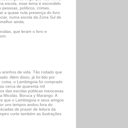
 na escola, esse tema é escondido
pessoas, políticos, crimes,
Daí a quase nula presença do livro
ciar, numa escola da Zona Sul de
 melhor ainda.
idas, que leram o livro e
bom.
ta aninhos de vida. Tão rodado que
do. Além disso, já foi lido por
r coisa, o Lambisgoia foi comprado
uiu cerca de quarenta mil
nos das escolas públicas mexicanas.
ia Micolás, Boruca y Marango. A
ce que o Lambisgoia e seus amigos
Por uns tempos andou fora do
écadas de prazer de leitura da
mpiro curte também as ilustrações