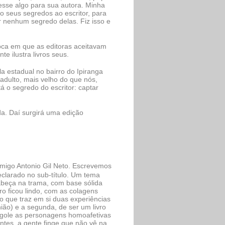
esse algo para sua autora. Minha
 seus segredos ao escritor, para
ar nenhum segredo delas. Fiz isso e
poca em que as editoras aceitavam
e ilustra livros seus.
 estadual no bairro do Ipiranga
ulto, mais velho do que nós,
 o segredo do escritor: captar
da. Daí surgirá uma edição
migo Antonio Gil Neto. Escrevemos
clarado no sub-título. Um tema
cabeça na trama, com base sólida
o ficou lindo, com as colagens
ro que traz em si duas experiências
ião) e a segunda, de ser um livro
ngole as personagens homoafetivas
tes, a gente finge que não vê na