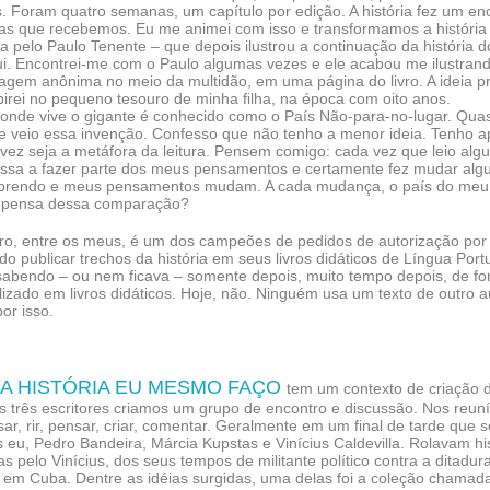
s. Foram quatro semanas, um capítulo por edição. A história fez um 
as que recebemos. Eu me animei com isso e transformamos a história em
da pelo Paulo Tenente – que depois ilustrou a continuação da história 
ui. Encontrei-me com o Paulo algumas vezes e ele acabou me ilustr
gem anônima no meio da multidão, em uma página do livro. A ideia pri
irei no pequeno tesouro de minha filha, na época com oito anos.
 onde vive o gigante é conhecido como o País Não-para-no-lugar. Qua
e veio essa invenção. Confesso que não tenho a menor ideia. Tenho 
lvez seja a metáfora da leitura. Pensem comigo: cada vez que leio alg
passa a fazer parte dos meus pensamentos e certamente fez mudar alg
aprendo e meus pensamentos mudam. A cada mudança, o país do meu
or pensa dessa comparação?
vro, entre os meus, é um dos campeões de pedidos de autorização por 
o publicar trechos da história em seus livros didáticos de Língua Po
 sabendo – ou nem ficava – somente depois, muito tempo depois, de f
ilizado em livros didáticos. Hoje, não. Ninguém usa um texto de outro 
or isso.
A HISTÓRIA EU MESMO FAÇO
tem um contexto de criação d
os três escritores criamos um grupo de encontro e discussão. Nos re
ar, rir, pensar, criar, comentar. Geralmente em um final de tarde que s
eu, Pedro Bandeira, Márcia Kupstas e Vinícius Caldevilla. Rolavam his
s pelo Vinícius, dos seus tempos de militante político contra a ditadu
o em Cuba. Dentre as idéias surgidas, uma delas foi a coleção cham