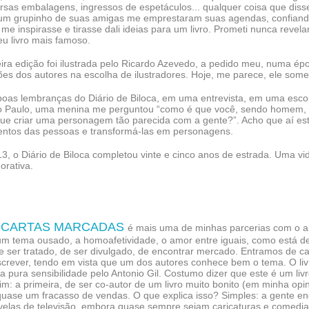
rsas embalagens, ingressos de espetáculos... qualquer coisa que diss
e um grupinho de suas amigas me emprestaram suas agendas, confiando
me inspirasse e tirasse dali ideias para um livro. Prometi nunca revel
eu livro mais famoso.
eira edição foi ilustrada pelo Ricardo Azevedo, a pedido meu, numa é
es dos autores na escolha de ilustradores. Hoje, me parece, ele soment
oas lembranças do Diário de Biloca, em uma entrevista, em uma escola
 Paulo, uma menina me perguntou “como é que você, sendo homem, ad
ue criar uma personagem tão parecida com a gente?”. Acho que aí está
entos das pessoas e transformá-las em personagens.
, o Diário de Biloca completou vinte e cinco anos de estrada. Uma vi
rativa.
CARTAS MARCADAS
é mais uma de minhas parcerias com o a
um tema ousado, a homoafetividade, o amor entre iguais, como está de
 de ser tratado, de ser divulgado, de encontrar mercado. Entramos de 
crever, tendo em vista que um dos autores conhece bem o tema. O livr
na pura sensibilidade pelo Antonio Gil. Costumo dizer que este é um liv
m: a primeira, de ser co-autor de um livro muito bonito (em minha opin
quase um fracasso de vendas. O que explica isso? Simples: a gente e
velas de televisão, embora quase sempre sejam caricaturas e comedian