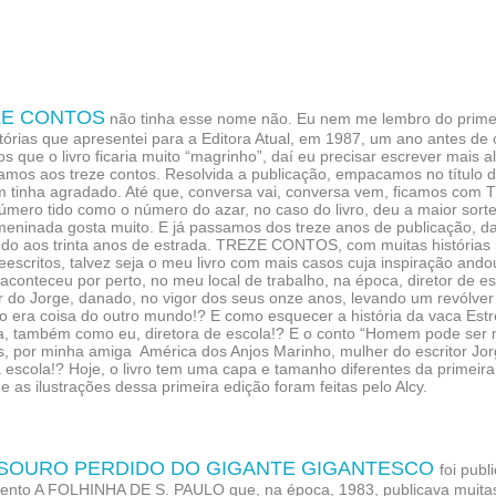
ZE CONTOS
não tinha esse nome não. Eu nem me lembro do primei
tórias que apresentei para a Editora Atual, em 1987, um ano antes de 
 que o livro ficaria muito “magrinho”, daí eu precisar escrever mais a
amos aos treze contos. Resolvida a publicação, empacamos no título d
 tinha agradado. Até que, conversa vai, conversa vem, ficamos co
úmero tido como o número do azar, no caso do livro, deu a maior sorte,
meninada gosta muito. E já passamos dos treze anos de publicação, da
do aos trinta anos de estrada. TREZE CONTOS, com muitas histórias 
reescritos, talvez seja o meu livro com mais casos cuja inspiração and
aconteceu por perto, no meu local de trabalho, na época, diretor de 
r do Jorge, danado, no vigor dos seus onze anos, levando um revólve
o era coisa do outro mundo!? E como esquecer a história da vaca Estr
na, também como eu, diretora de escola!? E o conto “Homem pode ser m
s, por minha amiga América dos Anjos Marinho, mulher do escritor Jor
escola!? Hoje, o livro tem uma capa e tamanho diferentes da primeira
e as ilustrações dessa primeira edição foram feitas pelo Alcy.
SOURO PERDIDO DO GIGANTE GIGANTESCO
foi pub
ento A FOLHINHA DE S. PAULO que, na época, 1983, publicava muitas h