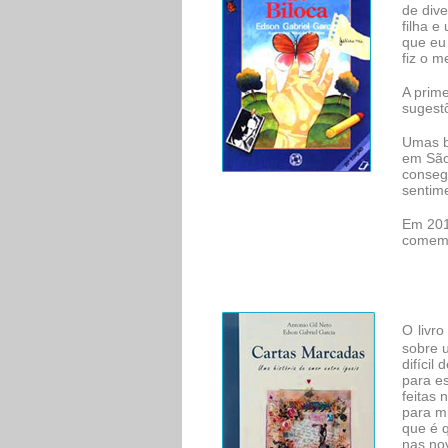
de dive
filha 
que eu 
fiz o m
A prim
sugestõ
Umas b
em São
conseg
sentim
Em 2013
comemo
O
livro
sobre 
difícil
para es
feitas 
para mi
que é 
nas no