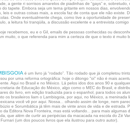
de, a gente ri sorrisos amarelos de piadinhas de “gays” e, sobretudo,
 do tapete. Embora seja um tema gritante em nossos dias, envolvendo 
, leis e outras coisas mais, a escola faz de conta que ele não existe. 
colas. Onde eventualmente chega, como tive a oportunidade de presen
lo, a leitura foi tranqüila, a discussão excelente e a entrevista comigo
hoje recebemos, eu e o Gil, emails de pessoas conhecidas ou desconhec
am muito, o que referenda para mim a certeza de que o texto é muito 
MBISGOIA
é um livro já “rodado”. Tão rodado que já completou trin
sou por uma reforma ortográfica: hoje o ditongo "oi" não é mais acentua
ente. Aqui no Brasil e no México. Lá pelos idos dos anos 90 e qualque
cretaria de Educação do México, algo como o MEC do Brasil, e distrib
res do livro, em edição traduzida para o espanhol, para todos os alu
o os brasileiros liam o Lambisgoia, por aqui, no México, a meninada l
exicana você vê por aqui. Nossa... olhando assim de longe, nem pare
úzio e Sorumbática já têm mais de vinte anos de vida e de estrada. 
o da Editora Nova Fronteira, mas está voltando... para mais algumas d
da, que além de curtir as peripécias da macacada na escola do Zé Va
Furnari (um dos poucos livros que ela ilustrou para outro autor).