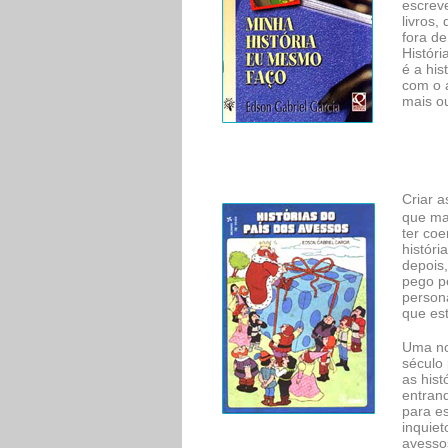
escreve
livros
fora de
Históri
é a hi
com o 
mais ou
Criar 
que ma
ter co
históri
depois,
pego p
persona
que es
Uma no
século 
as his
entran
para es
inquie
avessos