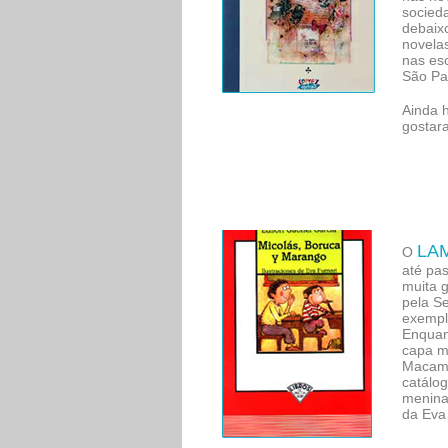
socieda
debaixo
novelas
nas es
São Pau
Ainda 
gostar
LA
O
até pas
muita g
pela Se
exempla
Enquant
capa m
Macamb
catálog
menina
da Eva 