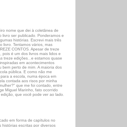
ro nome que dei à coletânea de
o livro ser publicado. Ponderamos e
lgumas histórias. Escrevi mais três
o livro. Tentamos vários, mas
m TREZE CONTOS. Apesar de treze
 pois é um dos livros mais lidos e
s treze edições...e estamos quase
inspiradas em acontecimentos
ou bem perto de mim. A maioria dos
escola pública. E como não me
r para a escola, numa época em
ela contada aos risos por minha
ulher?” que me foi contado, entre
ge Miguel Marinho, fato ocorrido
 edição, que você pode ver ao lado.
licado em forma de capítulos no
istórias escritas por diversos