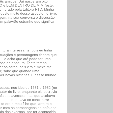
rês amigos. Daí nasceram oito
AÇO e BEM DENTRO DE MIM (este,
i comprado pela Editora FTD. Minha
gosto muito desse aspecto no livro,
agem, na sua conversa e discussão
m palavrão estranho que significa
tura interessante, pois eu tinha
situações e personagens tinham que
 – e acho que até pode ter uma
roso da ditadura. Tanto tempo
ar as caras, pois vira e mexe me
ar, sabe que quando uma
iver novas histórias. E nesse mundo
essos, nos idos de 1981 e 1982 (no
tor do livro, enquanto ele escrevia
país dos avessos, mas que acabava
 que ele tentava se concentrar
iko era o meu filho que, arteiro e
er com as personagens do país dos
país dos avessos, por ter acontecido