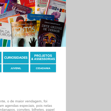
nte, o de maior vendagem, foi
ram agendas especiais, pois nelas
danapos, convites, bilhetes, papel