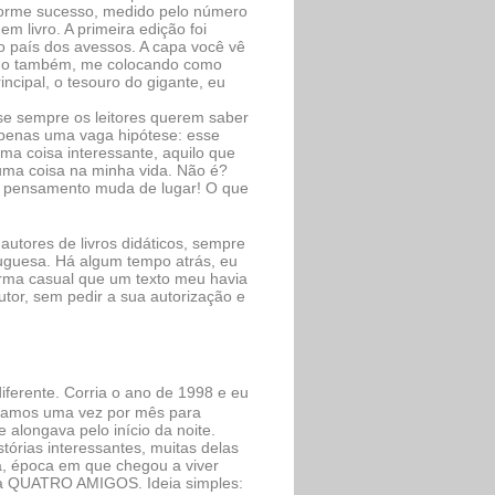
enorme sucesso, medido pelo número
 livro. A primeira edição foi
do país dos avessos. A capa você vê
ando também, me colocando como
ncipal, o tesouro do gigante, eu
se sempre os leitores querem saber
apenas uma vaga hipótese: esse
uma coisa interessante, aquilo que
uma coisa na minha vida. Não é?
 pensamento muda de lugar! O que
autores de livros didáticos, sempre
rtuguesa. Há algum tempo atrás, eu
orma casual que um texto meu havia
autor, sem pedir a sua autorização e
iferente. Corria o ano de 1998 e eu
uníamos uma vez por mês para
e alongava pelo início da noite.
tórias interessantes, muitas delas
ra, época em que chegou a viver
ada QUATRO AMIGOS. Ideia simples: