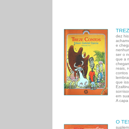
TRE
dez his
achamos
e cheg
nenhum
ser o n
que a 
chegan
reais, 
contos 
lembra
que iss
Ezalti
sorriso
em sua 
A capa 
O TE
suplem